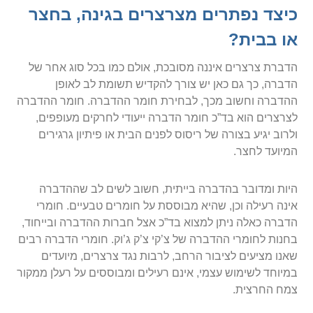
כיצד נפתרים מצרצרים בגינה, בחצר
או בבית?
הדברת צרצרים איננה מסובכת, אולם כמו בכל סוג אחר של
הדברה, כך גם כאן יש צורך להקדיש תשומת לב לאופן
ההדברה וחשוב מכך, לבחירת חומר ההדברה. חומר ההדברה
לצרצרים הוא בד”כ חומר הדברה ייעודי לחרקים מעופפים,
ולרוב יגיע בצורה של ריסוס לפנים הבית או פיתיון גרגירים
המיועד לחצר.
היות ומדובר בהדברה בייתית, חשוב לשים לב שההדברה
אינה רעילה וכן, שהיא מבוססת על חומרים טבעיים. חומרי
הדברה כאלה ניתן למצוא בד”כ אצל חברות ההדברה ובייחוד,
בחנות לחומרי ההדברה של צ’קי צ’ק ג’וק. חומרי הדברה רבים
שאנו מציעים לציבור הרחב, לרבות נגד צרצרים, מיועדים
במיוחד לשימוש עצמי, אינם רעילים ומבוססים על רעלן ממקור
צמח החרצית.