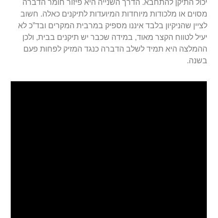
יכול התיקן להתחבא. הדרך השנייה היא פיזור חומר הדברה
מסוים או מלכודות מיוחדות המיועדות לתיקנים כאלה. חשוב
לציין שהניקיון בלבד איננו מספיק במרבית המקרים ובד”כ לא
יעיל לטווח הקצר מאוד, במידה שכבר יש תיקנים בבית, ולכן
ההמלצה היא תמיד לשלב הדברה כנגד המזיק לפחות פעם
בשנה.