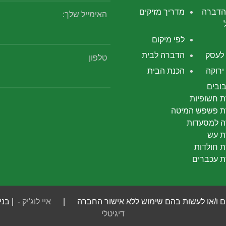
הדברה
מדריך מזיקים
האימייל שלך:
לפי מיקום
לעסק
הדברה לבית
טלפון
רוקה
הכנת הבית
ובים
 חשופיות
 פשפש המיטה
 למסעדות
 עש
 חולדות
 עכברים
 חומרים ו/או לעשות בהם שימוש ללא אישור החברה |
איי לוג'יק
- | בני
דיגיטלי