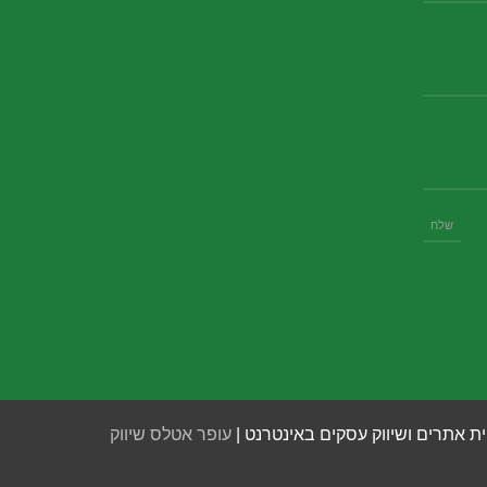
ית אתרים ושיווק עסקים באינטרנט |
עופר אטלס שיווק