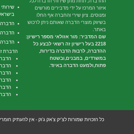
ההדברה, תחת מתן שירותי הדברה לכל
שירותי 
איזור המרכז על ידי מדבירים מורשים
בישראל
ומנוסים. ציון שירי והחברה אף החלו
בשיווק מוצרי הדברה שאותם ניתן לרכוש
הדברה
באתר.
הדברה 
שם המדביר: מור אזולאי מספר רישיון:
הדברה י
2218 בעל רישיון זה רשאי לבצע כל
ההדברה, לרבות הדברה בדירות,
הדברת זב
במשרדים, במבנים,ובשטח
הדברת
פתוח,ולמעט הדברה באיוד.
הדברת
הדברה
הדברת
הדברת
הדברת
כל הזכויות שמורות לצ'יק צ'אק ג'וק - אין להעתיק