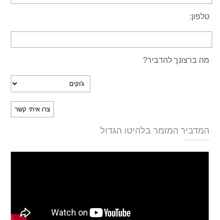
טלפון:
מה ברצונך להדביר?
המדביר המזמר בלהיטו הגדול