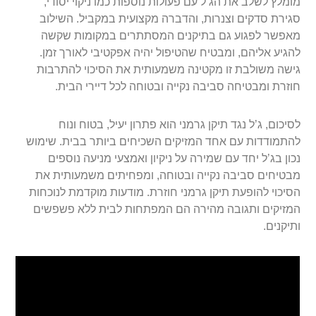
מומלץ לשלב את הג’ל עם פעולות נוספות כמו ניקוי יסודי,
סגירת סדקים וצנרות, והדברה מקצועית במקביל. השילוב
מאפשר לפגוע גם בתיקנים המסתתרים במקומות שקשה
להגיע אליהם, ומבטיח שהטיפול יהיה אפקטיבי לאורך זמן.
גישה משולבת זו מקטינה משמעותית את הסיכוי להתרבות
חוזרת ומבטיחה סביבה נקייה ובטוחה לכל דיירי הבית.
לסיכום, ג’ל נגד תיקן גרמני הוא פתרון יעיל, בטוח ונוח
להתמודדות עם אחד המזיקים השכיחים ביותר בבית. שימוש
נכון בג’ל יחד עם שמירה על ניקיון ואמצעי מניעה נוספים
מבטיחים סביבה נקייה ובטוחה, ומפחיתים משמעותית את
הסיכוי להופעת תיקן גרמני חוזרת. מודעות מוקדמת לנוכחות
המזיקים ותגובה מהירה הם המפתחות לבית ללא פשפשים
ותיקנים.