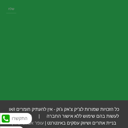
כל הזכויות שמורות לצ'יק צ'אק ג'וק - אין להעתיק חומרים ו/או
לעשות בהם שימוש ללא אישור החברה |
איי לוג'יק
- |
התקשרו
בניית אתרים ושיווק עסקים באינטרנט |
עופר אטלס שיווק