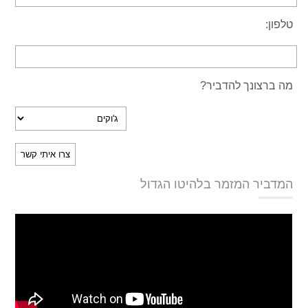
טלפון:
מה ברצונך להדביר?
המדביר המזמר בלהיטו הגדול