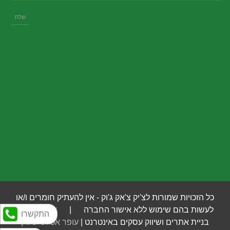
כל הזכויות שמורות לצ'יק צ'אק ג'וק - אין להעתיק חומרים ו/או
לעשות בהם שימוש ללא אישור החברה |
איי לוג'יק
- |
התקשרו
בניית אתרים ושיווק עסקים באינטרנט |
עופר אטלס שיווק