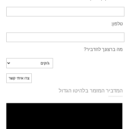
טלפון:
מה ברצונך להדביר?
המדביר המזמר בלהיטו הגדול