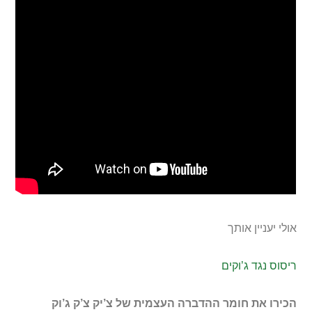
אולי יעניין אותך
ריסוס נגד ג’וקים
הכירו את חומר ההדברה העצמית של צ’יק צ’ק ג’וק