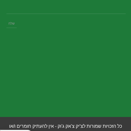
כל הזכויות שמורות לצ'יק צ'אק ג'וק - אין להעתיק חומרים ו/או