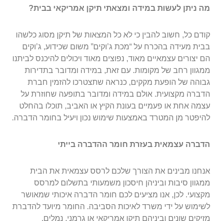
מה ניתן לעשות במידה ומצאתי תיקן אמריקאי בבית?
קודם כל, חשוב להבין כי לא כל המצאות של תיקן מסוג כלשהו
בבית מעידה בהכרח על “מכת ג’וקים” משום שכידוע, ג’וקים
הם יצורים עצמאיים מאוד, נפוצים מאוד ויכולים להיכנס לביתנו
ממגוון רחב של מקומות. עם זאת, במידה ומדובר בתדירות
גבוהה של הופעת מקקים, כנראה שתצטרכו להזמין חברת
הדברה מקצועית. אולם במידה ומדובר בתופעה שחוזרת על
עצמה אחת או פעמיים בעונת הקיץ או האביב, תוכלו בהחלט
להיפטר מן המטרד באמצעות שימוש נכון ויעיל בחומר הדברה.
הדברה עצמאית בעזרת חומר ההדברה בייתי
אנחנו מבינים את הצורך שלכם לרסס עצמאית את הבית
ממגוון סיבות וביניהן חיסכון משמעותי בתשלום למרסס
מקצועי. לכן, אנו מציעים לכם חומר הדברה איכותי שמאושר
לשימוש על ידי משרד לאיכות הסביבה. החומר מיועד להדברת
מזיקים שונים וביניהם תיקן אמריקאי או גרמני, נמלים,