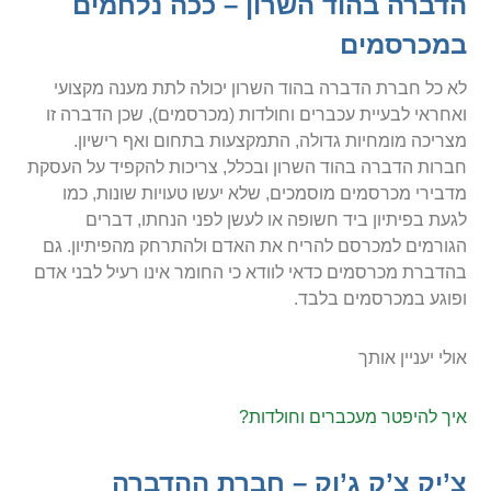
הדברה בהוד השרון – ככה נלחמים
במכרסמים
לא כל חברת הדברה בהוד השרון יכולה לתת מענה מקצועי
ואחראי לבעיית עכברים וחולדות (מכרסמים), שכן הדברה זו
מצריכה מומחיות גדולה, התמקצעות בתחום ואף רישיון.
חברות הדברה בהוד השרון ובכלל, צריכות להקפיד על העסקת
מדבירי מכרסמים מוסמכים, שלא יעשו טעויות שונות, כמו
לגעת בפיתיון ביד חשופה או לעשן לפני הנחתו, דברים
הגורמים למכרסם להריח את האדם ולהתרחק מהפיתיון. גם
בהדברת מכרסמים כדאי לוודא כי החומר אינו רעיל לבני אדם
ופוגע במכרסמים בלבד.
אולי יעניין אותך
איך להיפטר מעכברים וחולדות?
צ’יק צ’ק ג’וק – חברת ההדברה