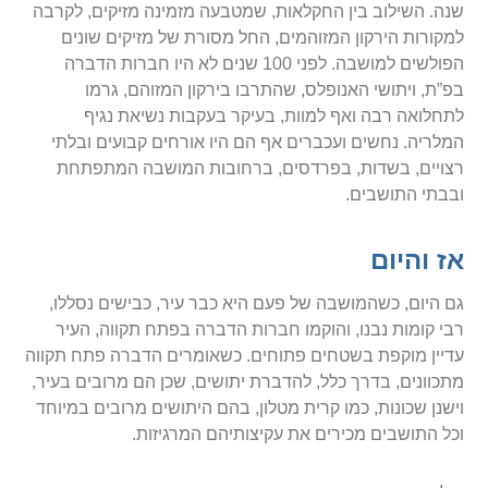
שנה. השילוב בין החקלאות, שמטבעה מזמינה מזיקים, לקרבה
למקורות הירקון המזוהמים, החל מסורת של מזיקים שונים
הפולשים למושבה. לפני 100 שנים לא היו חברות הדברה
בפ”ת, ויתושי האנופלס, שהתרבו בירקון המזוהם, גרמו
לתחלואה רבה ואף למוות, בעיקר בעקבות נשיאת נגיף
המלריה. נחשים ועכברים אף הם היו אורחים קבועים ובלתי
רצויים, בשדות, בפרדסים, ברחובות המושבה המתפתחת
ובבתי התושבים.
אז והיום
גם היום, כשהמושבה של פעם היא כבר עיר, כבישים נסללו,
רבי קומות נבנו, והוקמו חברות הדברה בפתח תקווה, העיר
עדיין מוקפת בשטחים פתוחים. כשאומרים הדברה פתח תקווה
מתכוונים, בדרך כלל, להדברת יתושים, שכן הם מרובים בעיר,
וישנן שכונות, כמו קרית מטלון, בהם היתושים מרובים במיוחד
וכל התושבים מכירים את עקיצותיהם המרגיזות.