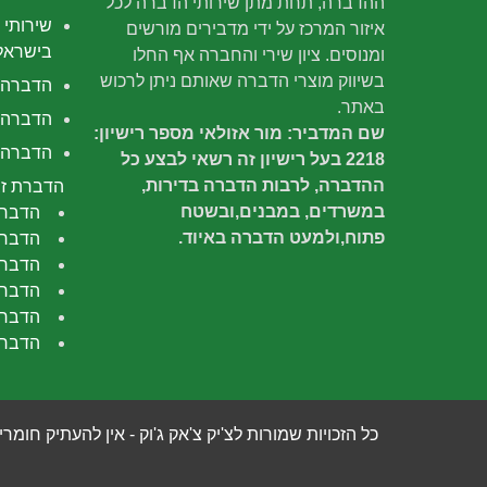
ההדברה, תחת מתן שירותי הדברה לכל
שירותי 
איזור המרכז על ידי מדבירים מורשים
בישראל
ומנוסים. ציון שירי והחברה אף החלו
בשיווק מוצרי הדברה שאותם ניתן לרכוש
הדברה
באתר.
הדברה 
שם המדביר: מור אזולאי מספר רישיון:
הדברה י
2218 בעל רישיון זה רשאי לבצע כל
ההדברה, לרבות הדברה בדירות,
הדברת זב
במשרדים, במבנים,ובשטח
הדברת
פתוח,ולמעט הדברה באיוד.
הדברת
הדברה
הדברת
הדברת
הדברת
כל הזכויות שמורות לצ'יק צ'אק ג'וק - אין להעתיק