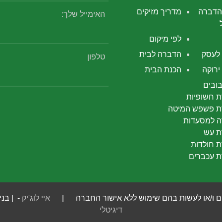
הדברה
מדריך מזיקים
האימייל שלך:
לפי מיקום
לעסק
הדברה לבית
טלפון
רוקה
הכנת הבית
ובים
 חשופיות
 פשפש המיטה
 למסעדות
 עש
 חולדות
 עכברים
 חומרים ו/או לעשות בהם שימוש ללא אישור החברה |
איי לוג'יק
- | בני
דיגיטלי