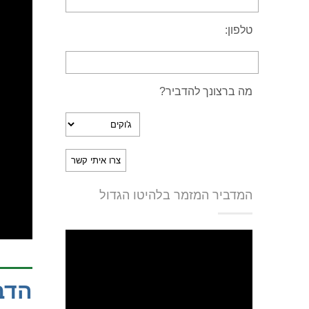
טלפון:
מה ברצונך להדביר?
המדביר המזמר בלהיטו הגדול
הדב