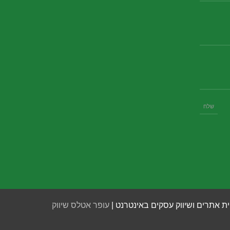
ית אתרים ושיווק עסקים באינטרנט |
עופר אטלס שיווק