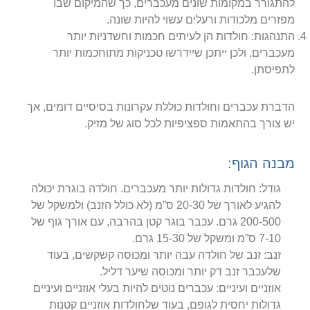
להתגורר במקומות שונים מעכברים, כך שהמיקום שבו
מפזרים מלכודות ורעלים עשוי להיות שונה.
התנהגות: חולדות הן לעיתים חכמות וחשדניות יותר
מעכברים, ולכן ייתכן שיידרשו טכניקות מתוחכמות יותר
לתפיסתן.
הדברת עכברים וחולדות כוללת עקרונות בסיסיים דומים, אך
יש צורך בהתאמות ספציפיות לכל סוג של מזיק.
מבנה הגוף:
גודל: חולדות גדולות יותר מעכברים. חולדה בוגרת יכולה
להגיע לאורך של 20-30 ס”מ (לא כולל הזנב) ולמשקל של
200-500 גרם. עכבר בוגר קטן בהרבה, עם אורך גוף של
7-10 ס”מ ומשקל של 15-30 גרם.
זנב: זנב של חולדה עבה יותר ומכוסה קשקשים, בעוד
שלעכבר זנב דק יותר ומכוסה שיער דליל.
אוזניים ועיניים: עכברים נוטים להיות בעלי אוזניים ועיניים
גדולות יחסית לגופם, בעוד שלחולדות אוזניים קטנות