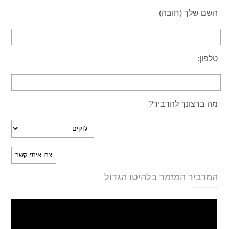
השם שלך (חובה)
טלפון:
מה ברצונך להדביר?
המדביר המזמר בלהיטו הגדול