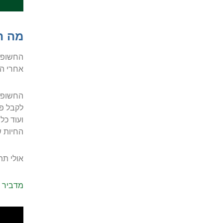
מה ה
החשופיו
אחרי הג
החשופיו
לקבל פר
ועוד כל
החיות ש
אולי תתע
מדביר 