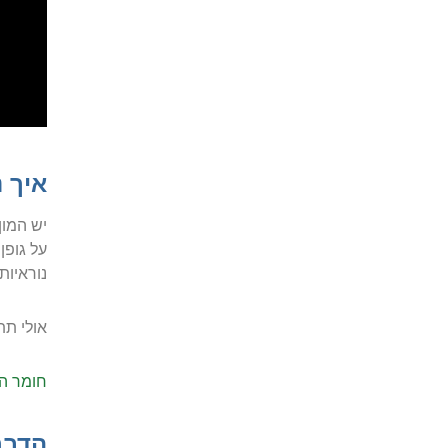
איך 
יש המון
על גופן
נוראיות
אולי תתע
חומר ה
הדבר