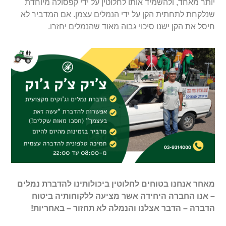
יותר מאחד, ולהשמיד אותו לחלוטין על ידי קפסולה מיוחדת
שנלקחת לתחתית הקן על ידי הנמלים עצמן. אם המדביר לא
חיסל את הקן ישנו סיכוי גבוה מאוד שהנמלים יחזרו.
מאחר אנחנו בטוחים לחלוטין ביכולותינו להדברת נמלים
– אנו החברה היחידה אשר מציעה ללקוחותיה ביטוח
הדברה – הדבר אצלנו והנמלה לא תחזור – באחריות!