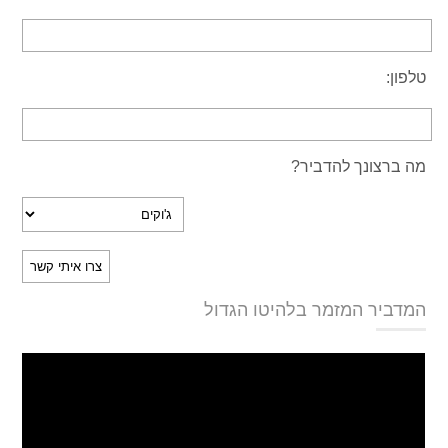
טלפון:
מה ברצונך להדביר?
המדביר המזמר בלהיטו הגדול