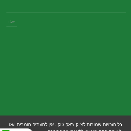
כל הזכויות שמורות לצ'יק צ'אק ג'וק - אין להעתיק חומרים ו/או