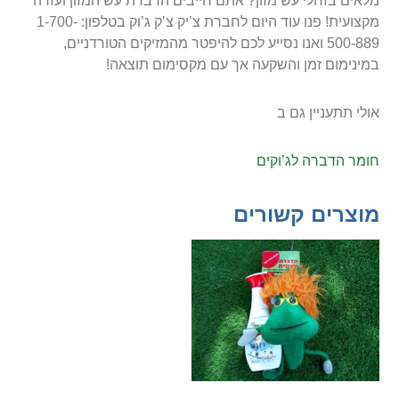
מלאים בזחלי עש מזון? אתם חייבים הדברת עש המזון ועזרה
מקצועית! פנו עוד היום לחברת צ’יק צ’ק ג’וק בטלפון: 1-700-
500-889 ואנו נסייע לכם להיפטר מהמזיקים הטורדניים,
במינימום זמן והשקעה אך עם מקסימום תוצאה!
אולי תתעניין גם ב
חומר הדברה לג’וקים
מוצרים קשורים