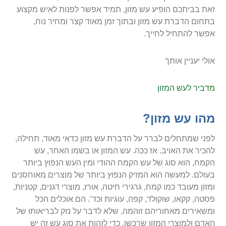
זאת בביתכם הופיע עש מזון, תמיד אפשר לפנות לאיש מקצוע
בתחום הדברת עש מזון ובתוך זמן מאוד קצר ומחיר נוח,
אפשר להתחיל לחייך.
אולי יעניין אותך
מדביר לעש המזון
מהו עש מזון?
לפני שמתחלים לברר על הדברת עש מזון כדאי מאוד, תחילה,
להכיר את האויב. אז ככה. עש המזון או בשמו האחר, עש
הקמח, הוא סוג של עש הקמח ההודי ומין העש הנפוץ ביותר
בעולם. למעשה הוא המזיק הנפוץ ביותר של מוצרים מאוחסנים
ומזון מעובד כמו קמח, גרגירי חיטה, אורז, מוצרי דגנים, קטניות,
פסטה, קקאו, שוקולד, קפה, עוגיות וכד’. הם אוכלים הכל
ומשאירים מאחוריהם זוהמה, שלא לדבר על נזק לבריאותו של
האדם ולמוצרי המזון שרכשו. כדי לזהות את סוג עש זה יש