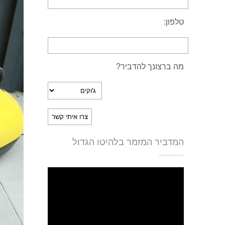
טלפון:
מה ברצונך להדביר?
המדביר המזמר בלהיטו הגדול