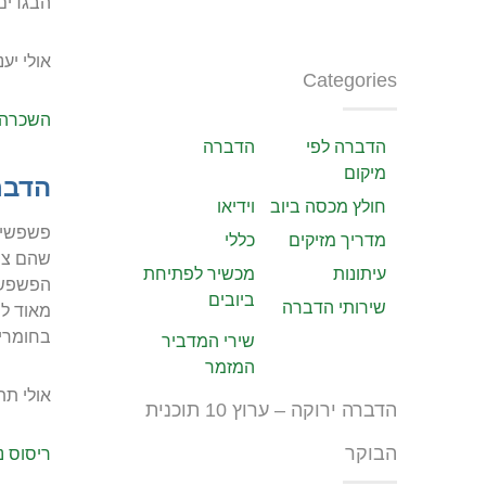
הבגדים 
אולי יענ
Categories
השכרה 
הדברה לפי
הדברה
מיקום
הדבר
חולץ מכסה ביוב
וידיאו
פשפשים 
מדריך מזיקים
כללי
שהם צמח
עיתונות
מכשיר לפתיחת
הפשפשים
ביובים
שירותי הדברה
מאוד לה
בחומרים
שירי המדביר
המזמר
אולי תתע
הדברה ירוקה – ערוץ 10 תוכנית
הבוקר
ריסוס 