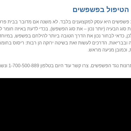
 הטיפול בפשפשים
שפשים היא עסק למקצוענים בלבד. לא משנה אם מדובר בבית פרטי 
 סוג הבעיה (יותר נכון – את סוג הפשפש), בכדי לדעת באיזה חומר
כן, כדאי לבחור נכון את הדרך הטובה ביותר להילחם בפשפש, במיוח
ובבריאות. הדרכים לעשות זאת בשיטה ירוקה הן רבות: ריסוס בחומרים
ת, וכמובן מניעה מראש.
 נגד הפשפשים. צרו קשר עוד היום בטלפון 1-700-500-889 ונשמח לסייע גם לכם!