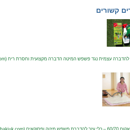
ים קשורים
דברה עצמית נגד פשפש המיטה הדברה מקצועית וחסרת ריח (chikchakjuk.com)
מיטה ופסוקאים (chikchakjuk.com)