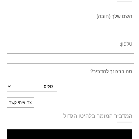
השם שלך (חובה)
טלפון:
מה ברצונך להדביר?
המדביר המזמר בלהיטו הגדול