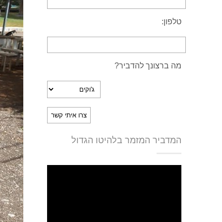
טלפון:
מה ברצונך להדביר?
המדביר המזמר בלהיטו הגדול