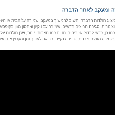
 ומעקב לאחר הדברה
צוע חולדות הדברה, חשוב להמשיך במעקב ושמירה על הבית או העסק
צינורות, סגירת חריצים חדשים, שמירה על ניקיון ואחסון מזון בקופס
כמו כן, כדאי לבדוק אזורים חיצוניים כמו חצרות וגינות, שכן חולדות 
שמירה מונעת מבטיח סביבה נקייה ובריאה לאורך זמן ומקטין את הצ