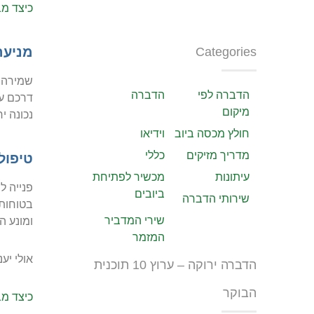
כיצד מב
מניעה
Categories
שמירה ע
הדברה לפי
הדברה
דרכם עש
מיקום
נכונה י
חולץ מכסה ביוב
וידיאו
מדריך מזיקים
כללי
טיפול
עיתונות
מכשיר לפתיחת
פנייה ל
ביובים
שירותי הדברה
בטוחות 
שירי המדביר
ומונע ה
המזמר
אולי יענ
הדברה ירוקה – ערוץ 10 תוכנית
הבוקר
כיצד מב