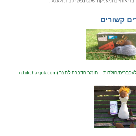
 בריאותיים ומעניקה שקט נפשי לבית ולעסק.
ים קשורים
ברים/חולדות – חומר הדברה לחצר (chikchakjuk.com)