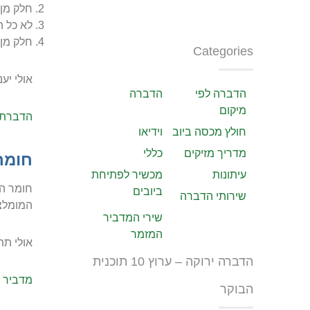
חלק מן 
לא כל ה
חלק מן 
Categories
אולי יענ
הדברה לפי
הדברה
מיקום
הדברת 
חולץ מכסה ביוב
וידיאו
מדריך מזיקים
כללי
חומר
עיתונות
מכשיר לפתיחת
חומר הה
ביובים
שירותי הדברה
המומלצת
שירי המדביר
המזמר
אולי תתע
הדברה ירוקה – ערוץ 10 תוכנית
מדביר 
הבוקר