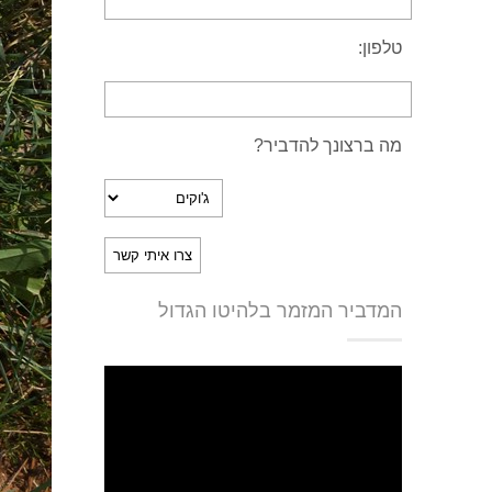
טלפון:
מה ברצונך להדביר?
המדביר המזמר בלהיטו הגדול