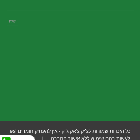
כל הזכויות שמורות לצ'יק צ'אק ג'וק - אין להעתיק חומרים ו/או
לעשות בהם שימוש ללא אישור החברה |
איי לוג'יק
- |