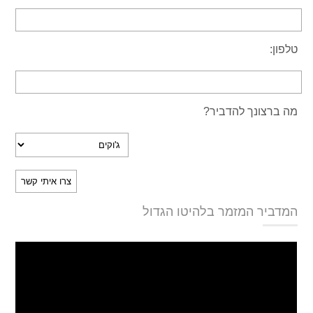
טלפון:
מה ברצונך להדביר?
המדביר המזמר בלהיטו הגדול