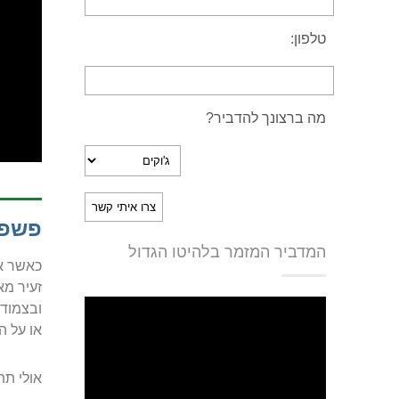
טלפון:
מה ברצונך להדביר?
פשפש
המדביר המזמר בלהיטו הגדול
כאשר אנ
זעיר מא
או על ה
אולי תתע