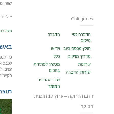
שווה ער
אולי תתע
Categories
השכרה 
הדברה לפי
הדברה
מיקום
באשר
חולץ מכסה ביוב
וידיאו
מדריך מזיקים
כללי
כדי למג
עיתונות
מכשיר לפתיחת
ימים. ל
ביובים
שירותי הדברה
הקיימות
שירי המדביר
המזמר
מוצר
הדברה ירוקה – ערוץ 10 תוכנית
הבוקר