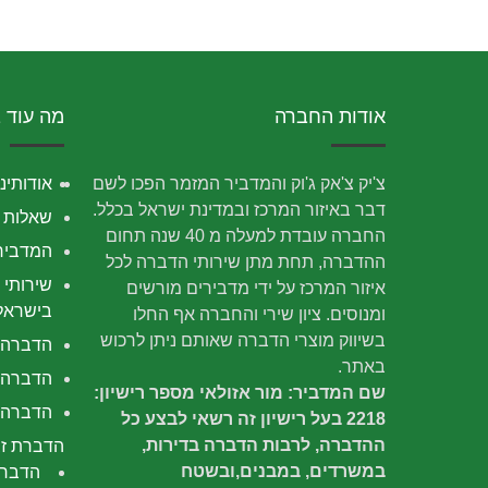
אודות החברה
מה עוד 
צ'יק צ'אק ג'וק והמדביר המזמר הפכו לשם
אודותינו
דבר באיזור המרכז ובמדינת ישראל בכלל.
שאלות נ
החברה עובדת למעלה מ 40 שנה תחום
המדביר
ההדברה, תחת מתן שירותי הדברה לכל
שירותי 
איזור המרכז על ידי מדבירים מורשים
בישראל
ומנוסים. ציון שירי והחברה אף החלו
בשיווק מוצרי הדברה שאותם ניתן לרכוש
הדברה
באתר.
הדברה 
שם המדביר: מור אזולאי מספר רישיון:
הדברה י
2218 בעל רישיון זה רשאי לבצע כל
ההדברה, לרבות הדברה בדירות,
הדברת זב
במשרדים, במבנים,ובשטח
הדברת