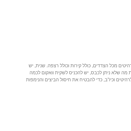
טים מכל הצדדים, כולל קירות וכולל רצפה. שנית, יש
 טקסטיל נגוע בבית בטמפ’ של לפחות 60 מעלות. את מה שלא ניתן לכבס, יש להכניס לשקית וואקום לכמה
יטים וכיו”ב, כדי להבטיח את חיסול הביצים והנימפות