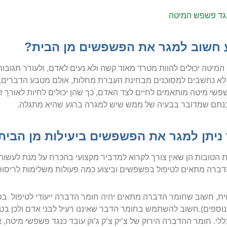
נגד פשפש המיטה
 חשוב למגר את הפשפשים מן הבית?
מיטה יכולים להוות מטרד מאוד קשה ולא נעים לאדם, ולעורר תגובו
א נחשבים למסוכנים מבחינת העברת מחלות, אולם מטבע הדברים, אף
פשי מיטה מותאמים לחיים לצד האדם, כך שהן יכולים לחיות לאורך זמן 
נתם שמדובר בבעיה של ממש שיש למגרה ברגע שהיא מתגלה.
 ניתן למגר את הפשפשים ביעילות מן הבית
הטובות הן שאין צורך לקרוא למדביר מקצועי בהכרח על מנת לעשות
ברה מתאים לטיפול בפשפשים וביצוע כמה פעולות משלימות לריסוס,
ת, חשוב שחומר הדברה מתאים יהיה חומר הדברה ייעודי לטיפול בפ
נוספים).חשוב להשתמש בחומר הדבר שאיננו רעיל לבני אדם ולכן בטו
ללי. חומר ההדברה הירוק של צ’יק צ’ק ג’וק עובד כנגד פשפשי מיטה, אי