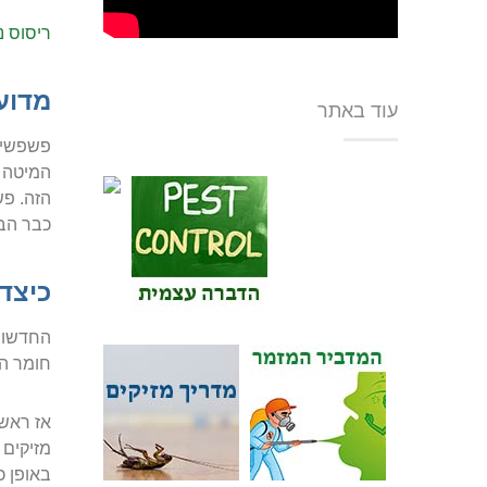
ריסוס 
מדוע
עוד באתר
פשפשי ה
המיטה ל
הזה. פש
כבר הב
כיצד
החדשות 
חומר הד
אז ראשי
מזיקים 
באופן כ