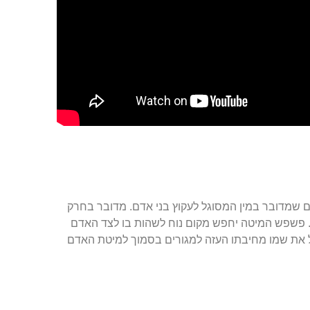
 שמדובר במין המסוגל לעקוץ בני אדם. מדובר בחרק
ו). פשפש המיטה יחפש מקום נוח לשהות בו לצד האדם
כן, הטפיל קיבל את שמו מחיבתו העזה למגורים בסמוך למיטת האדם