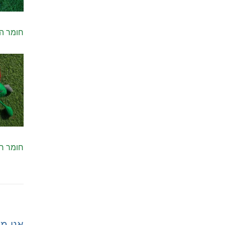
חומר הד
חומר רי
אני מע