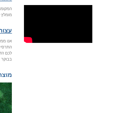
המקומות
מומלץ ל
עצות
אנו ממל
התרסיס 
לכם הדר
בבוקר 
מוצר