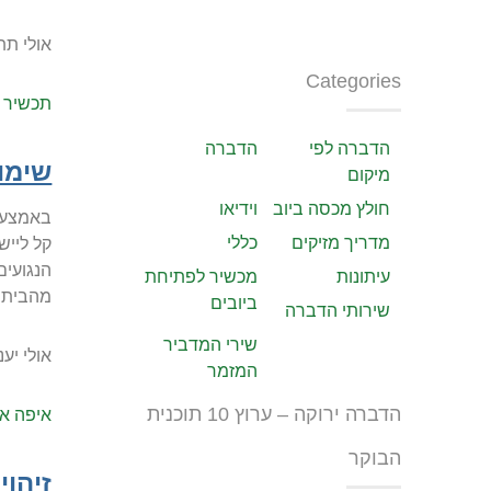
אולי תתע
Categories
תכשיר נ
הדברה לפי
הדברה
שימו
מיקום
חולץ מכסה ביוב
וידיאו
באמצעות
מדריך מזיקים
כללי
קל לייש
הנגועים
עיתונות
מכשיר לפתיחת
מהבית 
ביובים
שירותי הדברה
שירי המדביר
אולי יענ
המזמר
הדברה ירוקה – ערוץ 10 תוכנית
איפה אפ
הבוקר
זיהוי