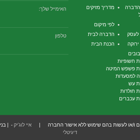
הדברה
מדריך מזיקים
האימייל שלך:
לפי מיקום
לעסק
הדברה לבית
טלפון
רוקה
הכנת הבית
ובים
 חשופיות
 פשפש המיטה
 למסעדות
 עש
 חולדות
 עכברים
 חומרים ו/או לעשות בהם שימוש ללא אישור החברה |
איי לוג'יק
- | בני
דיגיטלי