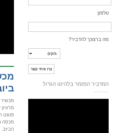
טלפון:
מה ברצונך להדביר?
מכש
המדביר המזמר בלהיטו הגדול
ביו
מכשיר א
מרעיון 
פטנט רש
מכסה הב
הביוב.