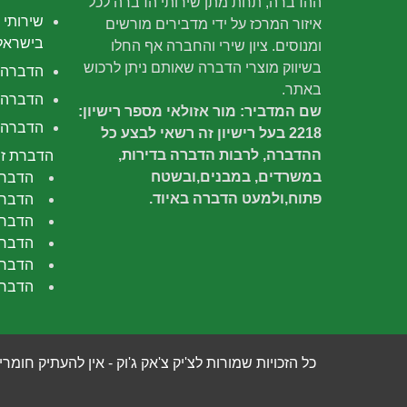
ההדברה, תחת מתן שירותי הדברה לכל
שירותי 
איזור המרכז על ידי מדבירים מורשים
בישראל
ומנוסים. ציון שירי והחברה אף החלו
בשיווק מוצרי הדברה שאותם ניתן לרכוש
הדברה
באתר.
הדברה 
שם המדביר: מור אזולאי מספר רישיון:
הדברה י
2218 בעל רישיון זה רשאי לבצע כל
ההדברה, לרבות הדברה בדירות,
הדברת זב
במשרדים, במבנים,ובשטח
הדברת
פתוח,ולמעט הדברה באיוד.
הדברת
הדברה
הדברת
הדברת
הדברת
כל הזכויות שמורות לצ'יק צ'אק ג'וק - אין להעתיק