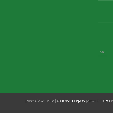
ית אתרים ושיווק עסקים באינטרנט |
עופר אטלס שיווק