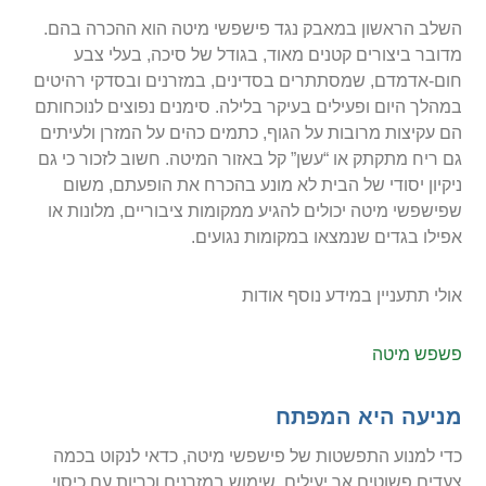
השלב הראשון במאבק נגד פישפשי מיטה הוא ההכרה בהם.
מדובר ביצורים קטנים מאוד, בגודל של סיכה, בעלי צבע
חום-אדמדם, שמסתתרים בסדינים, במזרנים ובסדקי רהיטים
במהלך היום ופעילים בעיקר בלילה. סימנים נפוצים לנוכחותם
הם עקיצות מרובות על הגוף, כתמים כהים על המזרן ולעיתים
גם ריח מתקתק או “עשן” קל באזור המיטה. חשוב לזכור כי גם
ניקיון יסודי של הבית לא מונע בהכרח את הופעתם, משום
שפישפשי מיטה יכולים להגיע ממקומות ציבוריים, מלונות או
אפילו בגדים שנמצאו במקומות נגועים.
אולי תתעניין במידע נוסף אודות
פשפש מיטה
מניעה היא המפתח
כדי למנוע התפשטות של פישפשי מיטה, כדאי לנקוט בכמה
צעדים פשוטים אך יעילים. שימוש במזרנים וכריות עם כיסוי