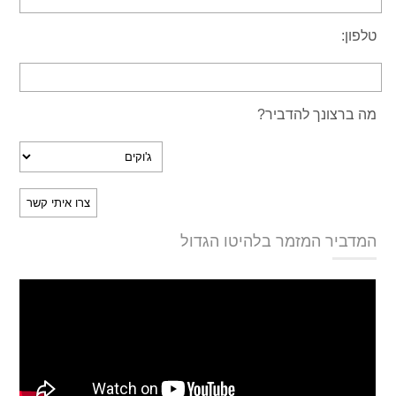
טלפון:
מה ברצונך להדביר?
המדביר המזמר בלהיטו הגדול