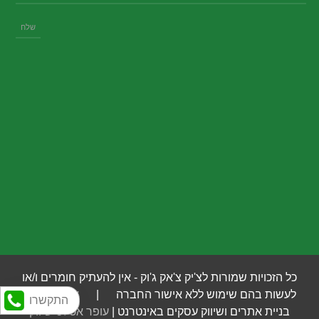
כל הזכויות שמורות לצ'יק צ'אק ג'וק - אין להעתיק חומרים ו/או
לעשות בהם שימוש ללא אישור החברה |
איי לוג'יק
- |
התקשרו
בניית אתרים ושיווק עסקים באינטרנט |
עופר אטלס שיווק