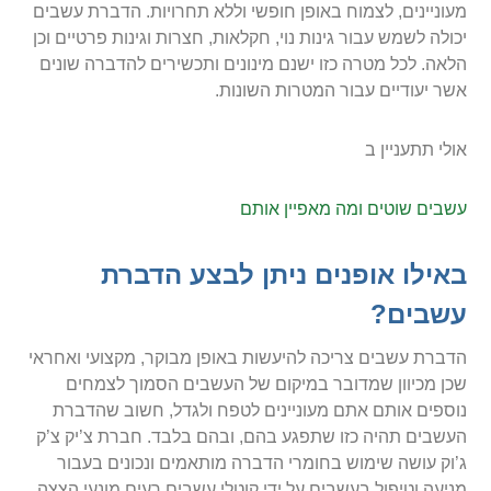
מעוניינים, לצמוח באופן חופשי וללא תחרויות. הדברת עשבים
יכולה לשמש עבור גינות נוי, חקלאות, חצרות וגינות פרטיים וכן
הלאה. לכל מטרה כזו ישנם מינונים ותכשירים להדברה שונים
אשר יעודיים עבור המטרות השונות.
אולי תתעניין ב
עשבים שוטים ומה מאפיין אותם
באילו אופנים ניתן לבצע הדברת
עשבים?
הדברת עשבים צריכה להיעשות באופן מבוקר, מקצועי ואחראי
שכן מכיוון שמדובר במיקום של העשבים הסמוך לצמחים
נוספים אותם אתם מעוניינים לטפח ולגדל, חשוב שהדברת
העשבים תהיה כזו שתפגע בהם, ובהם בלבד. חברת צ’יק צ’ק
ג’וק עושה שימוש בחומרי הדברה מותאמים ונכונים בעבור
מניעה וטיפול בעשבים על ידי קוטלי עשבים רעים מונעי הצצה.