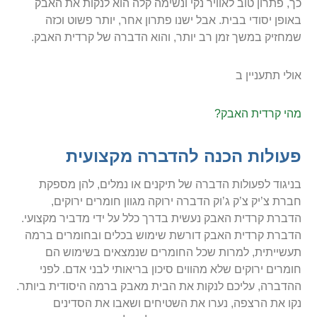
כך, פתרון טוב לאוויר נקי ונשימה קלה הוא לנקות את האבק
באופן יסודי בבית. אבל ישנו פתרון אחר, יותר פשוט וכזה
שמחזיק במשך זמן רב יותר, והוא הדברה של קרדית האבק.
אולי תתעניין ב
מהי קרדית האבק?
פעולות הכנה להדברה מקצועית
בניגוד לפעולות הדברה של תיקנים או נמלים, להן מספקת
חברת צ’יק צ’ק ג’וק הדברה ירוקה מגוון חומרים ירוקים,
הדברת קרדית האבק נעשית בדרך כלל על ידי מדביר מקצועי.
הדברת קרדית האבק דורשת שימוש בכלים ובחומרים ברמה
תעשייתית, למרות שכל החומרים שנמצאים בשימוש הם
חומרים ירוקים שלא מהווים סיכון בריאותי לבני אדם. לפני
ההדברה, עליכם לנקות את הבית מאבק ברמה היסודית ביותר.
נקו את הרצפה, נערו את השטיחים ושאבו את הסדינים