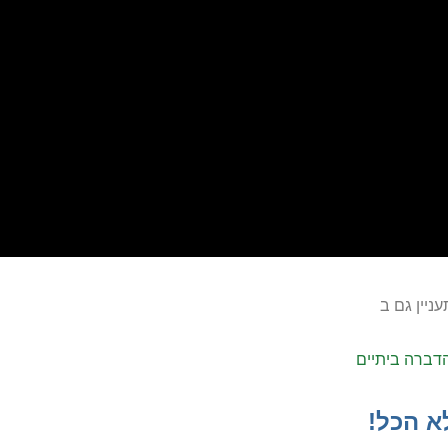
ניין גם ב
דברה ביתיים
א הכל!