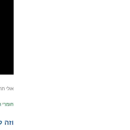
אולי תתע
חומרי ה
וזה ל