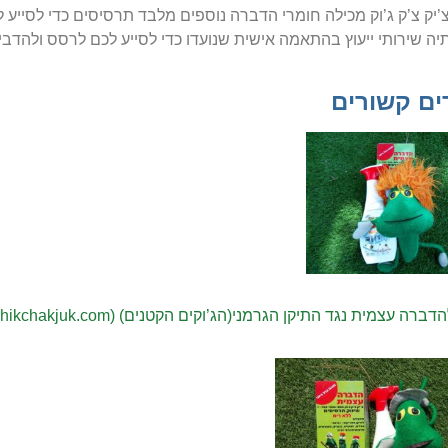
יק צ’ק ג’וק מכילה חומרי הדברה נוספים מלבד תרסיסים כדי לסייע 
יה שירותי ייעוץ בהתאמה אישית שנועדו כדי לסייע לכם לרסס ולהדביר
ים קשורים
רה עצמית נגד התיקן הגרמני(הג’וקים הקטנים) (chikchakjuk.com)