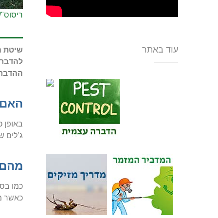
ריסוס"/
עוד באתר
שיטת ה
להדברה
ההדברה
האם 
באופן כ
ג’לים ש
מהם 
כמו בסו
כאשר מש