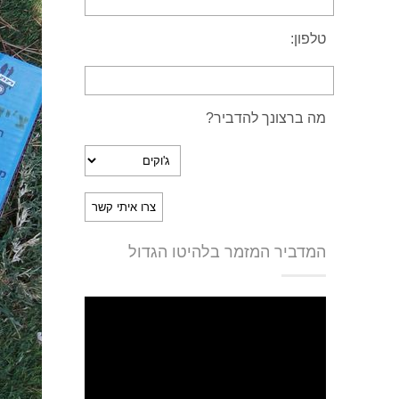
טלפון:
מה ברצונך להדביר?
המדביר המזמר בלהיטו הגדול