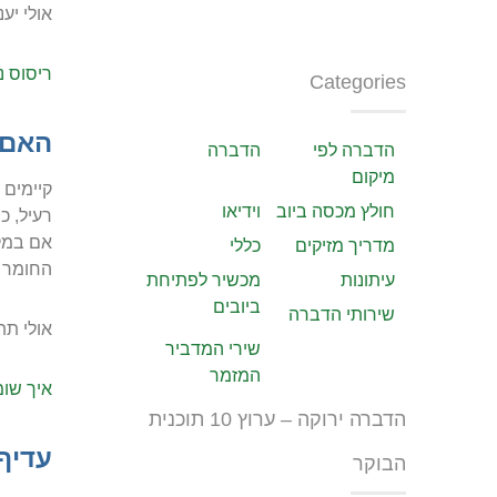
אולי יענ
ריסוס נ
Categories
האם 
הדברה לפי
הדברה
מיקום
קיימים 
חולץ מכסה ביוב
וידיאו
רעיל, כ
אם במק
מדריך מזיקים
כללי
החומר ר
עיתונות
מכשיר לפתיחת
ביובים
שירותי הדברה
אולי תתע
שירי המדביר
המזמר
איך שומ
הדברה ירוקה – ערוץ 10 תוכנית
עדיף
הבוקר