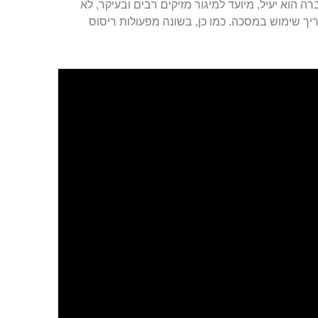
 הוא יעיל, מיועד למיגור מזיקים רבים ובעיקר, לא
ך שימוש במסכה. כמו כן, בשונה מפעולות ריסוס