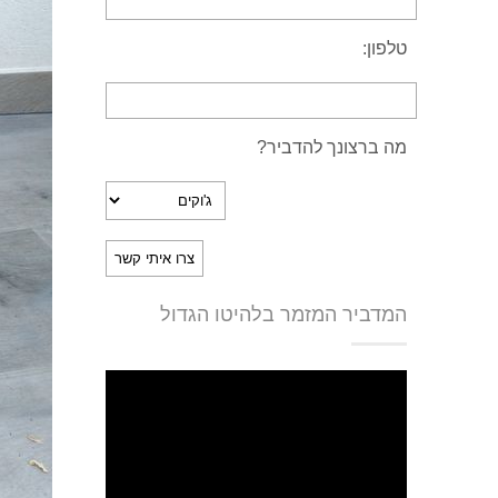
טלפון:
מה ברצונך להדביר?
המדביר המזמר בלהיטו הגדול