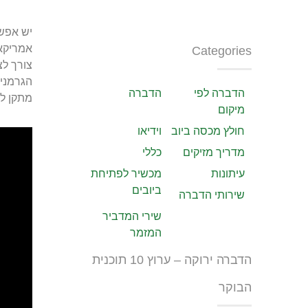
יש אפשר
אמריקאי
Categories
צורך לצ
הגרמני 
הדברה לפי
הדברה
מתקן ל
מיקום
חולץ מכסה ביוב
וידיאו
מדריך מזיקים
כללי
עיתונות
מכשיר לפתיחת
ביובים
שירותי הדברה
שירי המדביר
המזמר
הדברה ירוקה – ערוץ 10 תוכנית
הבוקר