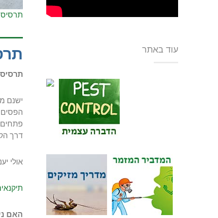
תרסיס נ
עוד באתר
תרסי
תרסיס 
הפסים ג
פתחים א
דרך הקר
אולי יענ
תיקנאי
האם ני