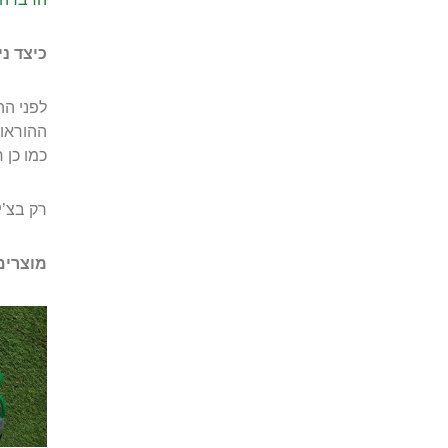
כיצד נ
לפני הה
ההוראות
כמו כן 
רק בצ’יק 
מוצרים