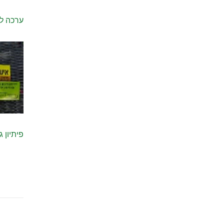
ערכה להדב
פיתיון ג’