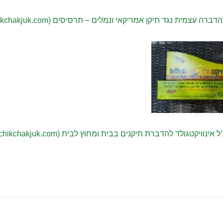
רה עצמית נגד תיקן אמריקאי ונמלים – תרסיסים (chikchakjuk.com)
ל אינוויקטגולד להדברת תיקנים בבית ומחוץ לבית (chikchakjuk.com)