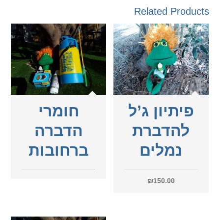
Related Products
פיתיון ג’ל
חומרי
להדברת
הדברה
נמלים
ברחובות
₪
150.00