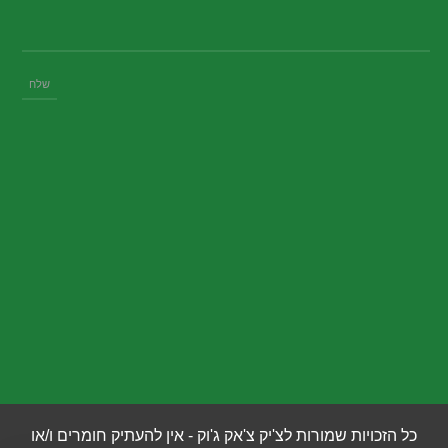
כל הזכויות שמורות לצ'יק צ'אק ג'וק - אין להעתיק חומרים ו/או