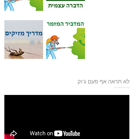
לא תראה אף פעם ג’וק