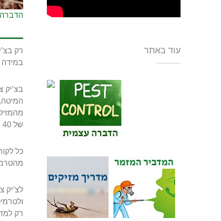
הדברה 
עוד באתר
רק בצ’י
במידה ו
בצ’יק צ
המיטה, 
מהמזיק 
של 40 שנה בהדברות כל סוגי המזיקים.
כל לקוח
מהטרמי
לצ’יק צ’
ולטרמיט
רק למדב