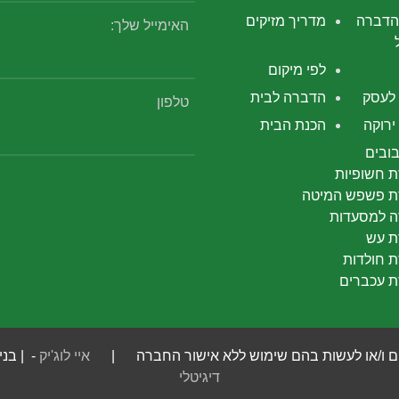
הדברה
מדריך מזיקים
האימייל שלך:
לפי מיקום
לעסק
הדברה לבית
טלפון
רוקה
הכנת הבית
ובים
 חשופיות
 פשפש המיטה
 למסעדות
 עש
 חולדות
 עכברים
 חומרים ו/או לעשות בהם שימוש ללא אישור החברה |
איי לוג'יק
- | בני
דיגיטלי