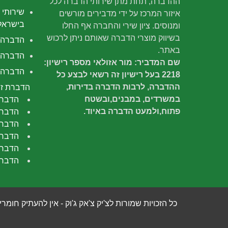
ההדברה, תחת מתן שירותי הדברה לכל
שירותי 
איזור המרכז על ידי מדבירים מורשים
בישראל
ומנוסים. ציון שירי והחברה אף החלו
בשיווק מוצרי הדברה שאותם ניתן לרכוש
הדברה
באתר.
הדברה 
שם המדביר: מור אזולאי מספר רישיון:
הדברה י
2218 בעל רישיון זה רשאי לבצע כל
ההדברה, לרבות הדברה בדירות,
הדברת זב
במשרדים, במבנים,ובשטח
הדברת
פתוח,ולמעט הדברה באיוד.
הדברת
הדברה
הדברת
הדברת
הדברת
כל הזכויות שמורות לצ'יק צ'אק ג'וק - אין להעתיק