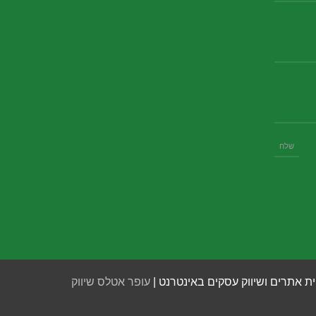
ית אתרים ושיווק עסקים באינטרנט |
עופר אטלס שיווק