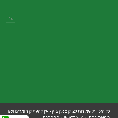
כל הזכויות שמורות לצ'יק צ'אק ג'וק - אין להעתיק חומרים ו/או
לעשות בהם שימוש ללא אישור החברה |
איי לוג'יק
- |