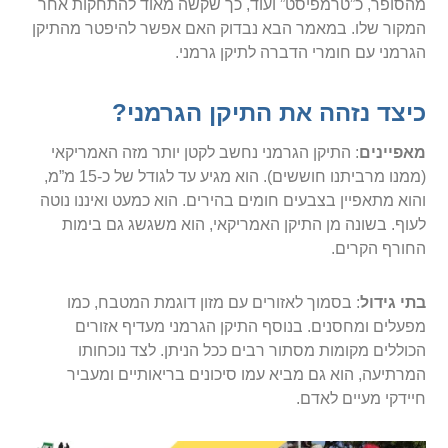
מהסופר, כ”טרמפיסט” ועוד, כך שקשה מאוד להתחקות אחר
המקור שלו. במאמר הבא נבדוק האם אפשר להיפטר מהתיקן
הגרמני עם חומרי הדברה לתיקן גרמני.
כיצד נזהה את התיקן הגרמני?
מאפיינים
: התיקן הגרמני נחשב לקטן יותר מזה האמריקאי
(ממנו מרביתנו חוששים). הוא מגיע עד לגודל של כ-15 מ”מ,
והוא מתאפיין בצבעים חומים בהירים. הוא כמעט ואיננו נוטה
לעוף. בשונה מן התיקן האמריקאי, הוא משגשג גם בימות
החורף הקרים.
בתי גידול
: בסמוך לאזורים עם מזון דוגמת המטבח, כמו
מפעלים ומחסנים. בנוסף התיקן הגרמני מעדיף אזורים
הכוללים מקומות מסתור רבים ככל הניתן. לצד נוכחותו
המרתיעה, הוא גם מביא עמו סיכונים בריאותיים ומעביר
חיידקי מעיים לאדם.