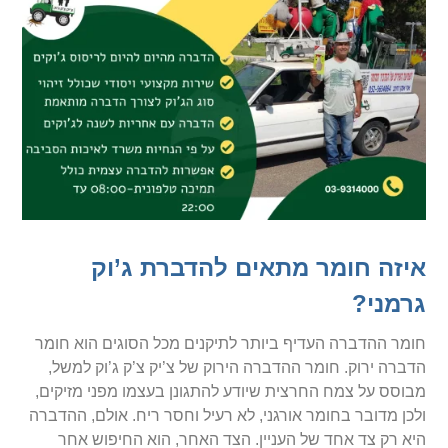
איזה חומר מתאים להדברת ג’וק
גרמני?
חומר ההדברה העדיף ביותר לתיקנים מכל הסוגים הוא חומר
הדברה ירוק. חומר ההדברה הירוק של צ’יק צ’ק ג’וק למשל,
מבוסס על צמח החרצית שיודע להתגונן בעצמו מפני מזיקים,
ולכן מדובר בחומר אורגני, לא רעיל וחסר ריח. אולם, ההדברה
היא רק צד אחד של העניין. הצד האחר, הוא החיפוש אחר