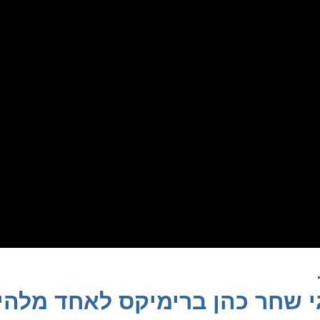
גי שחר כהן ברימיקס לאחד מלהי