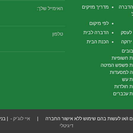
הדברה
מדריך מזיקים
האימייל שלך:
לפי מיקום
לעסק
הדברה לבית
טלפון
רוקה
הכנת הבית
ובים
 חשופיות
 פשפש המיטה
 למסעדות
 עש
 חולדות
 עכברים
 חומרים ו/או לעשות בהם שימוש ללא אישור החברה |
איי לוג'יק
- | בני
דיגיטלי