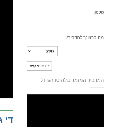
טלפון:
מה ברצונך להדביר?
המדביר המזמר בלהיטו הגדול
די 