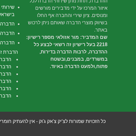
ההדברה, תחת מתן שירותי הדברה לכל
שירותי 
איזור המרכז על ידי מדבירים מורשים
בישראל
ומנוסים. ציון שירי והחברה אף החלו
בשיווק מוצרי הדברה שאותם ניתן לרכוש
הדברה
באתר.
הדברה 
שם המדביר: מור אזולאי מספר רישיון:
הדברה י
2218 בעל רישיון זה רשאי לבצע כל
ההדברה, לרבות הדברה בדירות,
הדברת זב
במשרדים, במבנים,ובשטח
הדברת
פתוח,ולמעט הדברה באיוד.
הדברת
הדברה
הדברת
הדברת
הדברת
כל הזכויות שמורות לצ'יק צ'אק ג'וק - אין להעתיק