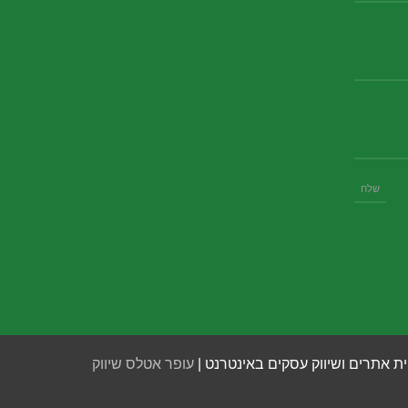
ית אתרים ושיווק עסקים באינטרנט |
עופר אטלס שיווק