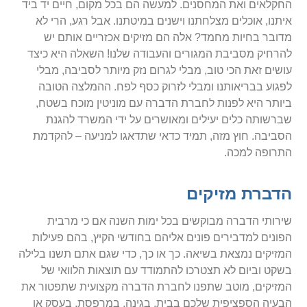
החקלאים ואת המחסנים. למעשה הם בכל מקום, חיים יד ביד
איתנו, אוכלים מצלחתנו וישנים במיטתנו. אבל רגע, הרי לא
מדובר בחיות מחמד? אלה הם מזיקים אכזריים אותם יש
להרחיק מסביבת המגורים והעבודה שלנו! השאלה היא כיצד
עושים זאת הכי טוב, מבלי לגרום נזק מיותר לסביבה, מבלי
לפגוע בבריאותנו ומבלי לזרוק כסף לפח. ההמלצה הטובה
ביותר היא לפנות לחברת הדברה עם מוניטין מוכח בשטח,
שברשותה כלים יעילים ומאושרים על ידי המשרד להגנת
הסביבה. חוץ מזה, תמיד כדאי שתדאגו למניעה – להקדמת
התרופה למכה.
הדברת מזיקים
שירותי הדברה מבוקשים בכל ימות השנה אם כי מרבית
הפונים למדבירים פונים אליהם בחודשי הקיץ, בהם פעילות
המזיקים נמצאת בשיאה. כך או כך, כדי שגם אתם תשנו בלילה
בשקט וביום לא תצטרכו להתמודד עם תוצאות הלוואי של
המזיקים, מוטב שתפנו לחברת הדברה מקצועית שתפטור את
הבעיה הספציפית שלכם בבית, בגינה, במרפסת, בעסק או