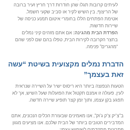
לעיתים קרובות תגלו שהן חודרות דרך חריץ זעיר ברובה
של הריצוף, בין השיש לקיר או סביב שקעי חשמל.
אטימת הפתחים הללו בחומרי איטום תמנע כניסה של
שיירות חדשות.
הפרדת הבית מהגינה:
אם אתם מזהים קיני נמלים
בחצר הקרובה לקירות הבית, טפלו בהם שם לפני שהם
“מהגרים” פנימה.
הדברת נמלים מקצועית בשיטת “עשה
זאת בעצמך”
הטעות הנפוצה ביותר היא ריסוס ישיר על השיירה שנראית
לעין. פעולה זו אמנם תקטול את הפועלות שעל השיש, אך לא
תפגע בקן עצמו, ותוך זמן קצר תופיע שיירה חדשה.
ב”צ’יק צ’ק ג’וק”, אנו מאמינים שבעזרת הכלים הנכונים, אתם
המדבירים הטובים ביותר של הבית שלכם. אנו מציעים מגוון
פתרונות מתקדמים לשימוש עצמי: