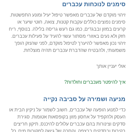
סימנים לנוכחות עכברים
זיהוי מוקדם של עכברים מאפשר טיפול יעיל ומונע התפשטות.
סימנים נפוצים כוללים עקבות קטנות, צואה, חוטי שיער או
קרעים במזון ובבגדים, כמו גם רעש גריסה בלילה. בנוסף, ריח
חזק ולא נעים באזורי מסתור עשוי להעיד על פעילות עכברים.
זיהוי נכון מאפשר להיערך לטיפול מוקדם, לפני שהנזק הופך
משמעותי, ולהבטיח שהדברת עכברים תהיה מוצלחת.
אולי יעניין אותך
איך להיפטר מעכברים וחולדות?
מניעה ושמירה על סביבה נקייה
כדי למנוע הופעה של עכברים, חשוב לשמור על ניקיון הבית או
העסק ולהקפיד על אחסון מזון בקופסאות אטומות. סגירת
סדקים וצינורות בהם עכברים עלולים להיכנס, תיקון חריצים
בקירות ובסדקים ברצפה, והסרה של גישה למקורות מים, כל