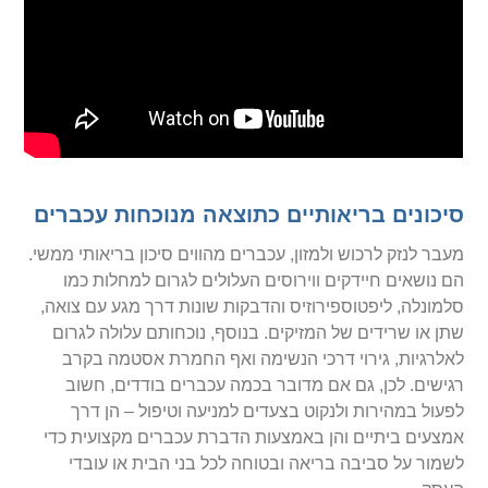
סיכונים בריאותיים כתוצאה מנוכחות עכברים
מעבר לנזק לרכוש ולמזון, עכברים מהווים סיכון בריאותי ממשי.
הם נושאים חיידקים ווירוסים העלולים לגרום למחלות כמו
סלמונלה, ליפטוספירוזיס והדבקות שונות דרך מגע עם צואה,
שתן או שרידים של המזיקים. בנוסף, נוכחותם עלולה לגרום
לאלרגיות, גירוי דרכי הנשימה ואף החמרת אסטמה בקרב
רגישים. לכן, גם אם מדובר בכמה עכברים בודדים, חשוב
לפעול במהירות ולנקוט בצעדים למניעה וטיפול – הן דרך
אמצעים ביתיים והן באמצעות הדברת עכברים מקצועית כדי
לשמור על סביבה בריאה ובטוחה לכל בני הבית או עובדי