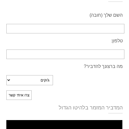
השם שלך (חובה)
טלפון:
מה ברצונך להדביר?
המדביר המזמר בלהיטו הגדול