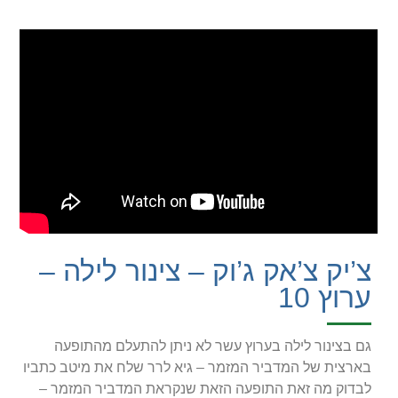
צ’יק צ’אק ג’וק – צינור לילה –
ערוץ 10
גם בצינור לילה בערוץ עשר לא ניתן להתעלם מהתופעה
בארצית של המדביר המזמר – גיא לרר שלח את מיטב כתביו
לבדוק מה זאת התופעה הזאת שנקראת המדביר המזמר –