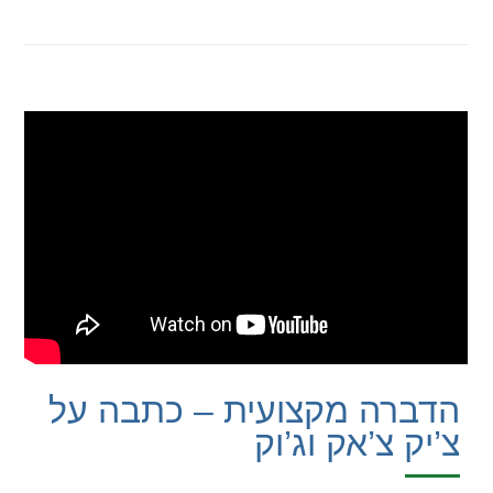
הדברה מקצועית – כתבה על
צ’יק צ’אק וג’וק