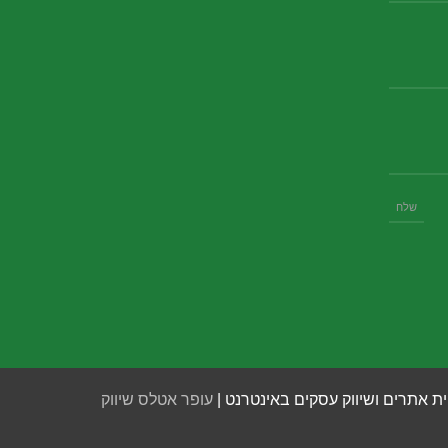
ית אתרים ושיווק עסקים באינטרנט |
עופר אטלס שיווק