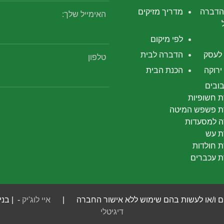
הדברה
מדריך מזיקים
האימייל שלך:
לפי מיקום
לעסק
הדברה לבית
טלפון
רוקה
הכנת הבית
ובים
 חשופיות
 פשפש המיטה
 למסעדות
 עש
 חולדות
 עכברים
 חומרים ו/או לעשות בהם שימוש ללא אישור החברה |
איי לוג'יק
- | בני
דיגיטלי