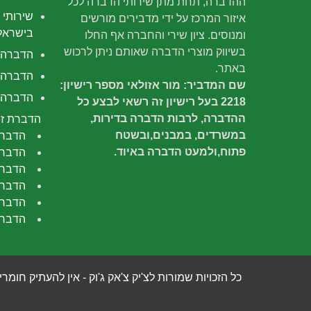
ההדברה, תחת מתן שירותי הדברה לכל
שירותי 
איזור המרכז על ידי מדבירים מורשים
בישראל
ומנוסים. ציון שירי והחברה אף החלו
בשיווק מוצרי הדברה שאותם ניתן לרכוש
הדברה
באתר.
הדברה 
שם המדביר: מור אזולאי מספר רישיון:
הדברה י
2218 בעל רישיון זה רשאי לבצע כל
ההדברה, לרבות הדברה בדירות,
הדברת זב
במשרדים, במבנים,ובשטח
הדברת
פתוח,ולמעט הדברה באיוד.
הדברת
הדברה
הדברת
הדברת
הדברת
כל הזכויות שמורות לצ'יק צ'אק ג'וק - אין להעתיק