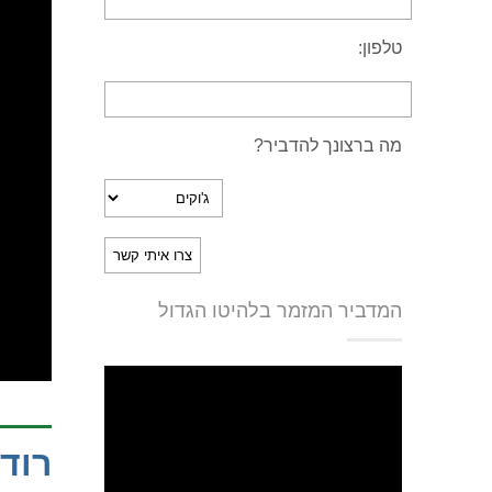
טלפון:
מה ברצונך להדביר?
המדביר המזמר בלהיטו הגדול
רוד