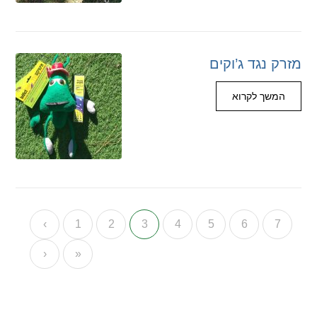
מזרק נגד ג’וקים
המשך לקרוא
‹
1
2
3
4
5
6
7
›
»