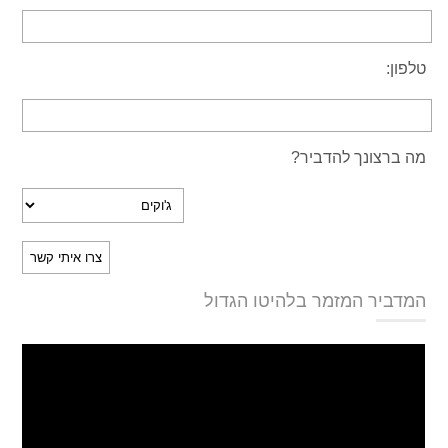
טלפון:
מה ברצונך להדביר?
המדביר המזמר בלהיטו הגדול