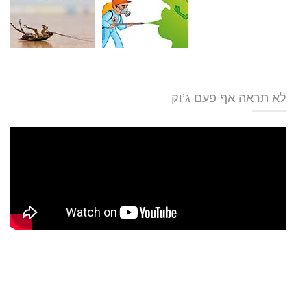
לא תראה אף פעם ג’וק