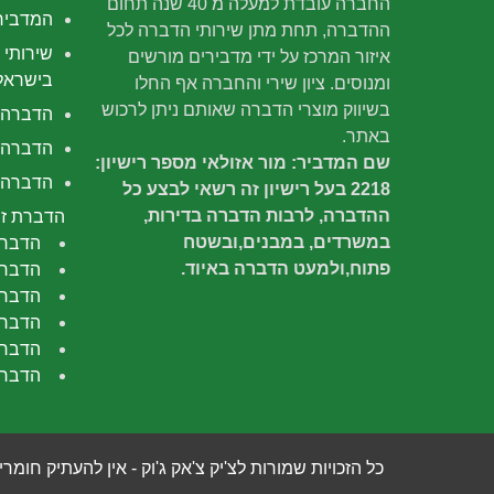
החברה עובדת למעלה מ 40 שנה תחום
המדביר
ההדברה, תחת מתן שירותי הדברה לכל
שירותי 
איזור המרכז על ידי מדבירים מורשים
בישראל
ומנוסים. ציון שירי והחברה אף החלו
בשיווק מוצרי הדברה שאותם ניתן לרכוש
הדברה
באתר.
הדברה 
שם המדביר: מור אזולאי מספר רישיון:
הדברה י
2218 בעל רישיון זה רשאי לבצע כל
ההדברה, לרבות הדברה בדירות,
הדברת זב
במשרדים, במבנים,ובשטח
הדברת
פתוח,ולמעט הדברה באיוד.
הדברת
הדברה
הדברת
הדברת
הדברת
כל הזכויות שמורות לצ'יק צ'אק ג'וק - אין להעתיק