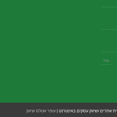
ית אתרים ושיווק עסקים באינטרנט |
עופר אטלס שיווק