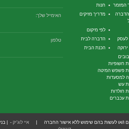
 המזמר
חנות
הדברה
מדריך מזיקים
האימייל שלך:
לפי מיקום
לעסק
הדברה לבית
טלפון
רוקה
הכנת הבית
ובים
 חשופיות
 פשפש המיטה
 למסעדות
 עש
 חולדות
 עכברים
 חומרים ו/או לעשות בהם שימוש ללא אישור החברה |
איי לוג'יק
- | בני