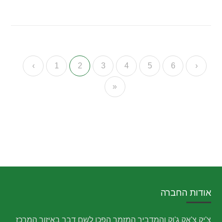
‹
1
2
3
4
5
6
›
»
אודות החברה
צ'יק צ'אק ג'וק והמדביר המזמר הפכו לשם דבר באיזור המרכז