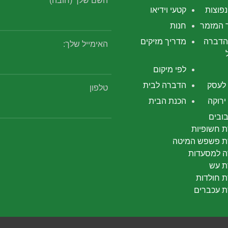
השם שלך (חובה)
פוצות
קטעי וידיאו
 המזמר
חנות
הדברה
מדריך מזיקים
האימייל שלך:
לפי מיקום
לעסק
הדברה לבית
טלפון
רוקה
הכנת הבית
ובים
 חשופיות
 פשפש המיטה
 למסעדות
 עש
 חולדות
 עכברים