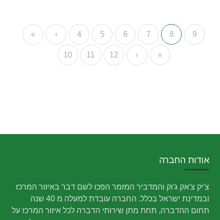
«
‹
4
5
6
7
8
9
10
11
12
›
»
אודות החברה
צ'יק צ'אק ג'וק והמדביר המזמר הפכו לשם דבר באיזור המרכז
ובמדינת ישראל בכלל. החברה עובדת למעלה מ 40 שנה
תחום ההדברה, תחת מתן שירותי הדברה לכל איזור המרכז על