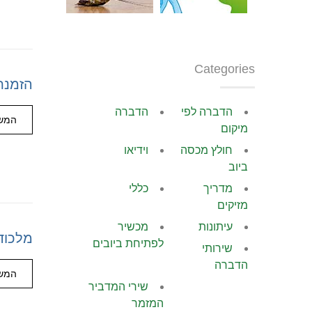
Categories
הזמנת
הדברה לפי
הדברה
המשך
מיקום
חולץ מכסה
וידיאו
ביוב
מדריך
כללי
מזיקים
עיתונות
מכשיר
מלכוד
לפתיחת ביובים
שירותי
הדברה
המשך
שירי המדביר
המזמר