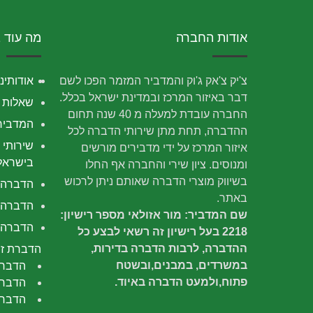
אודות החברה
מה עוד 
צ'יק צ'אק ג'וק והמדביר המזמר הפכו לשם
אודותינו
דבר באיזור המרכז ובמדינת ישראל בכלל.
שאלות נ
החברה עובדת למעלה מ 40 שנה תחום
המדביר
ההדברה, תחת מתן שירותי הדברה לכל
שירותי 
איזור המרכז על ידי מדבירים מורשים
בישראל
ומנוסים. ציון שירי והחברה אף החלו
בשיווק מוצרי הדברה שאותם ניתן לרכוש
הדברה
באתר.
הדברה 
שם המדביר: מור אזולאי מספר רישיון:
הדברה י
2218 בעל רישיון זה רשאי לבצע כל
ההדברה, לרבות הדברה בדירות,
הדברת זב
במשרדים, במבנים,ובשטח
הדברת
פתוח,ולמעט הדברה באיוד.
הדברת
הדברה