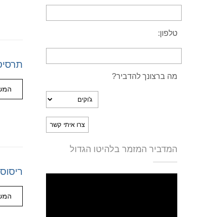
טלפון:
תרסיס 
מה ברצונך להדביר?
המשך
המדביר המזמר בלהיטו הגדול
ריסוס 
המשך