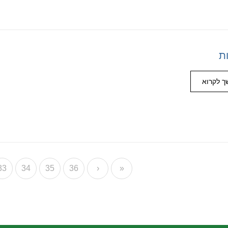
ת
 לקרוא
33
34
35
36
›
»