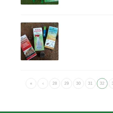
«
‹
28
29
30
31
32