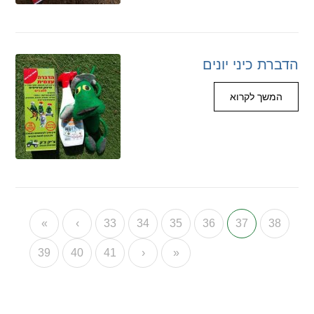
הדברת כיני יונים
המשך לקרוא
«
‹
33
34
35
36
37
38
39
40
41
›
»