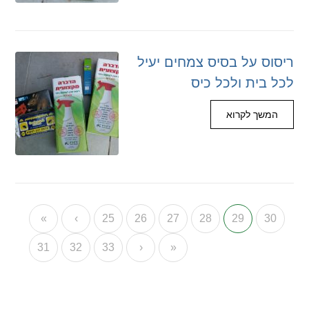
ריסוס על בסיס צמחים יעיל
לכל בית ולכל כיס
המשך לקרוא
«
‹
25
26
27
28
29
30
31
32
33
›
»