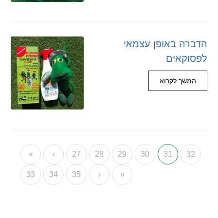
הדברה באופן עצמאי
לפסוקאים
המשך לקרוא
«
‹
27
28
29
30
31
32
33
34
35
›
»